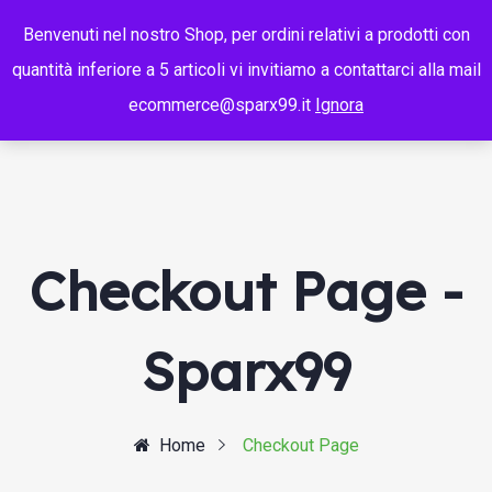
Benvenuti nel nostro Shop, per ordini relativi a prodotti con
quantità inferiore a 5 articoli vi invitiamo a contattarci alla mail
ecommerce@sparx99.it
Ignora
Checkout Page -
Sparx99
Home
Checkout Page