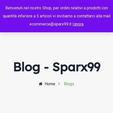
Benvenuti nel nostro Shop, per ordini relativi a prodotti con
quantità inferiore a 5 articoli vi invitiamo a contattarci alla mail
ecommerce@sparx99.it
Ignora
Blog - Sparx99
Home
Blogs