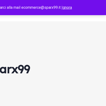
tattarci alla mail ecommerce@sparx99.it
Ignora
Telecomunicazioni
I Nostri Lavori
Blog
Contatti
parx99