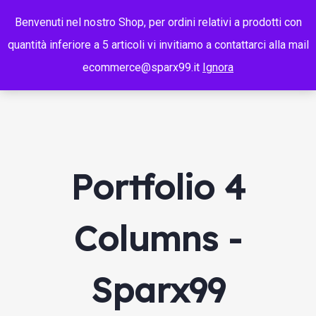
Benvenuti nel nostro Shop, per ordini relativi a prodotti con
quantità inferiore a 5 articoli vi invitiamo a contattarci alla mail
ecommerce@sparx99.it
Ignora
Portfolio 4
Columns -
Sparx99