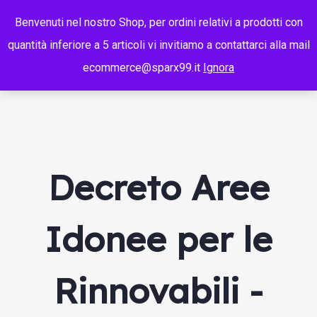
Benvenuti nel nostro Shop, per ordini relativi a prodotti con
quantità inferiore a 5 articoli vi invitiamo a contattarci alla mail
ecommerce@sparx99.it
Ignora
Decreto Aree
Idonee per le
Rinnovabili -