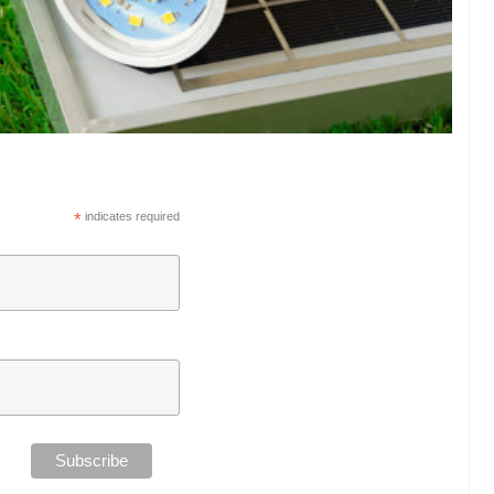
*
indicates required