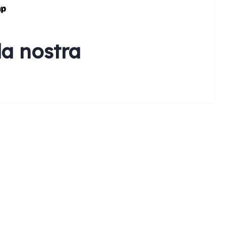
la nostra
earch: