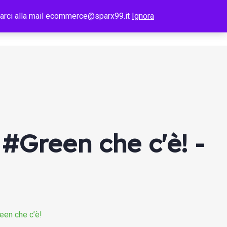
tattarci alla mail ecommerce@sparx99.it
Ignora
Telecomunicazioni
I Nostri Lavori
Blog
Contatti
 #Green che c'è! -
een che c’è!