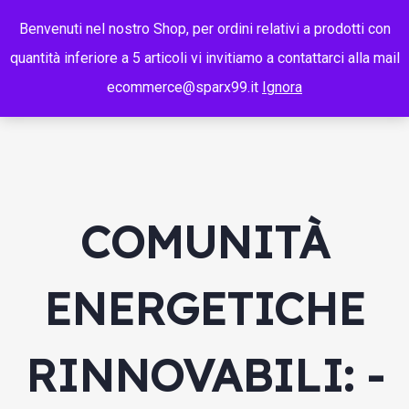
Benvenuti nel nostro Shop, per ordini relativi a prodotti con
quantità inferiore a 5 articoli vi invitiamo a contattarci alla mail
ecommerce@sparx99.it
Ignora
COMUNITÀ
ENERGETICHE
RINNOVABILI: -