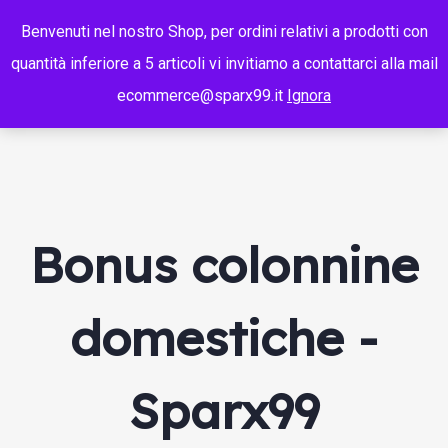
Benvenuti nel nostro Shop, per ordini relativi a prodotti con
quantità inferiore a 5 articoli vi invitiamo a contattarci alla mail
ecommerce@sparx99.it
Ignora
Bonus colonnine
domestiche -
Sparx99