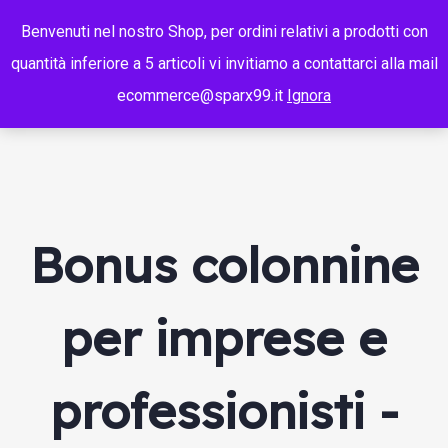
Benvenuti nel nostro Shop, per ordini relativi a prodotti con
quantità inferiore a 5 articoli vi invitiamo a contattarci alla mail
ecommerce@sparx99.it
Ignora
Bonus colonnine
per imprese e
professionisti -