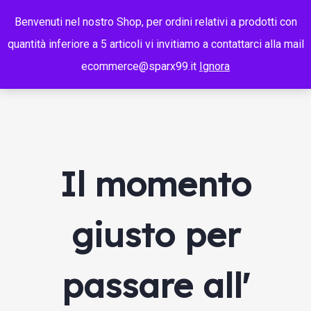
Benvenuti nel nostro Shop, per ordini relativi a prodotti con
quantità inferiore a 5 articoli vi invitiamo a contattarci alla mail
ecommerce@sparx99.it
Ignora
Il momento
giusto per
passare all'