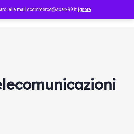
tattarci alla mail ecommerce@sparx99.it
Ignora
Telecomunicazioni
I Nostri Lavori
Blog
Contatti
Telecomunicazioni