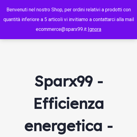
Benvenuti nel nostro Shop, per ordini relativi a prodotti con
quantità inferiore a 5 articoli vi invitiamo a contattarci alla mail
ecommerce@sparx99.it
Ignora
Sparx99 -
Efficienza
energetica -