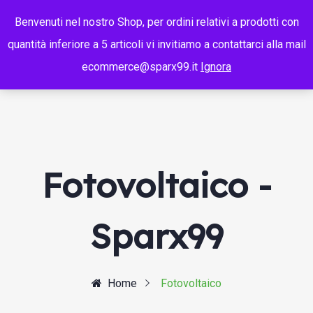
Benvenuti nel nostro Shop, per ordini relativi a prodotti con
quantità inferiore a 5 articoli vi invitiamo a contattarci alla mail
ecommerce@sparx99.it
Ignora
Fotovoltaico -
Sparx99
Home
Fotovoltaico