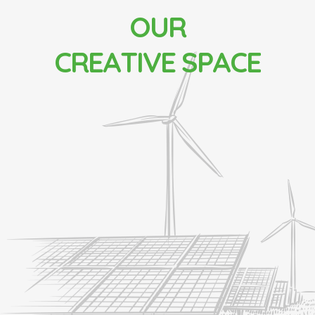
O
U
R
C
R
E
A
T
I
V
E
S
P
A
C
E