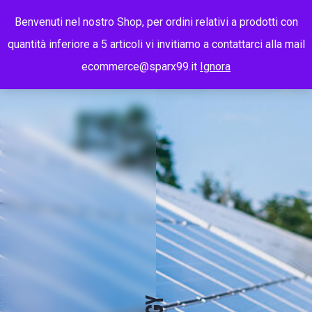
Benvenuti nel nostro Shop, per ordini relativi a prodotti con
quantità inferiore a 5 articoli vi invitiamo a contattarci alla mail
01
ecommerce@sparx99.it
Ignora